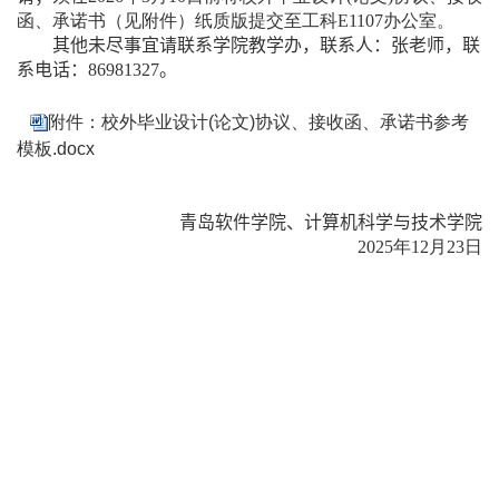
函、承诺书（见附件）纸质版提交至工科
E1107
办公室。
其他未尽事宜请联系学院教学办，
联系人：
张老师，联
系电话：
86981327
。
附件：校外毕业设计(论文)协议、接收函、承诺书参考
模板.docx
青岛软件学院、
计算机科学与技术学院
202
5
年
12
月
23
日