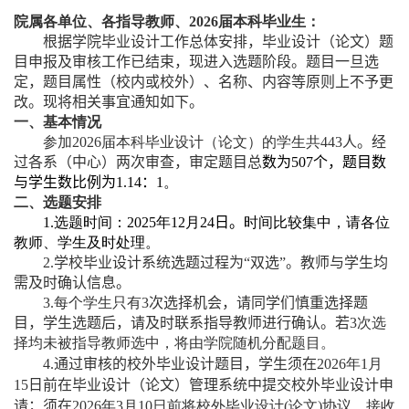
院属各单位、各指导教师、
202
6
届本科毕业生：
根据学院毕业设计工作总体安排，毕业设计（论文）题
目申报及审核工作已结束，现进入选题阶段
。
题目一旦选
定，题目属性（校内或校外）、名称、内容等原则上不予更
改。
现将
相关事宜通知如下
。
一、基本情况
参加
202
6
届本科毕业设计（论文）的学生共
443
人。经
过各系（中心）两次审查，审定题目总
数为
507
个，
题目
数
与
学生
数比例为
1.
14
：
1
。
二、选题安排
1.
选题时间：
202
5
年
12
月
24
日。
时间
比较集中，请各位
教师、学生及时处理。
2.
学校毕业设计系统选题过程为“双选”。教师与学生均
需及时确认信息
。
3.
每个学生只有
3
次选择机会，请同学们慎重选择题
目，学生选题后，请及时联系指导教师
进行
确认。
若
3
次选
择均未被指导教师选中，将由学院随机分配题目。
4.
通过
审核的校外毕业设计题目，
学生须
在
202
6
年
1
月
15
日前在
毕业设计（论文）管理系统
中提交
校外毕业设计申
请
；
须在
2026
年
3
月
10
日前将校外毕业设计
(
论文
)
协议、接收