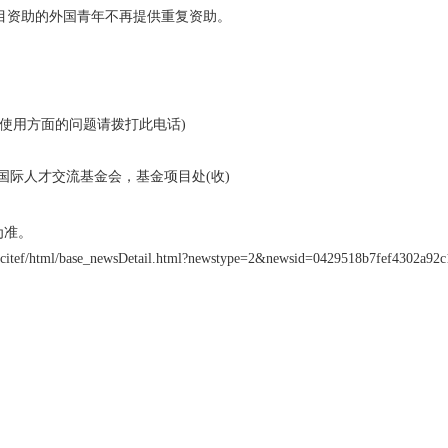
项目资助的外国青年不再提供重复资助。
报系统使用方面的问题请拨打此电话)
国际人才交流基金会，基金项目处(收)
为准。
tef/html/base_newsDetail.html?newstype=2&newsid=0429518b7fef4302a92c